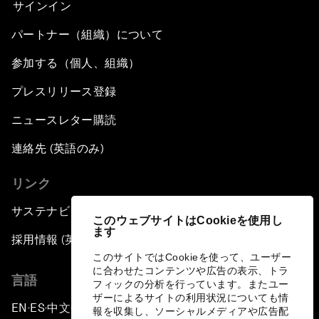
サインイン
パートナー（組織）について
参加する（個人、組織）
プレスリリース登録
ニュースレター購読
連絡先 (英語のみ)
リンク
サステナビリティへの取り組み
このウェブサイトはCookieを使用し
ます
採用情報 (英語のみ)
このサイトではCookieを使って、ユーザー
に合わせたコンテンツや広告の表示、トラ
言語
フィックの分析を行っています。またユー
ザーによるサイトの利用状況についても情
EN
ES
中文
日本語
▪
▪
▪
報を収集し、ソーシャルメディアや広告配