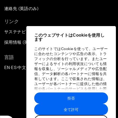
連絡先 (英語のみ)
リンク
サステナビリティへの取り組み
このウェブサイトはCookieを使用し
ます
採用情報 (英語のみ)
このサイトではCookieを使って、ユーザー
に合わせたコンテンツや広告の表示、トラ
言語
フィックの分析を行っています。またユー
ザーによるサイトの利用状況についても情
EN
ES
中文
日本語
▪
▪
▪
報を収集し、ソーシャルメディアや広告配
信、データ解析の各パートナーに情報を共
有しています。ここで収集された情報は、
ユーザーが各パートナーに提供した他の情
報や各パートナーのサービスを使用した際
に収集された情報と組み合わされ、各パー
拒否
トナーによって使用されることがありま
プライバシーポリシーと利用規約
す。
全て許可
サイトマップ