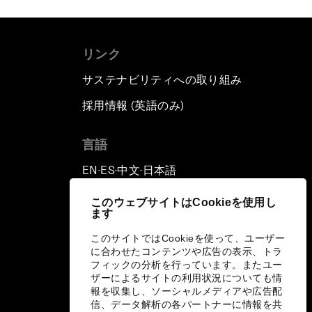
リンク
サステナビリティへの取り組み
採用情報 (英語のみ)
て
言語
EN
ES
中文
日本語
▪
▪
▪
このウェブサイトはCookieを使用し
ます
このサイトではCookieを使って、ユーザー
に合わせたコンテンツや広告の表示、トラ
フィックの分析を行っています。またユー
ザーによるサイトの利用状況についても情
報を収集し、ソーシャルメディアや広告配
信、データ解析の各パートナーに情報を共