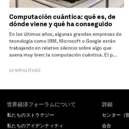
Computación cuántica: qué es, de
dónde viene y qué ha conseguido
En los últimos años, algunas grandes empresas de
tecnología como IBM, Microsoft o Google están
trabajando en relativo silencio sobre algo que
suena muy bien: la computación cuántica. El p...
2018年02月28日
世界経済フォーラムについて
詳細
私たちのストラテジー
センター（
私たちのアイデンティティ
会合