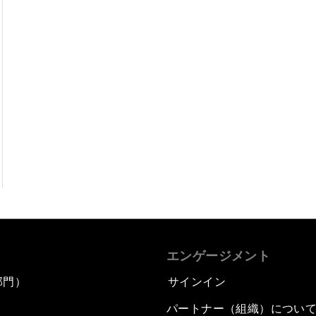
エンゲージメント
部門）
サインイン
パートナー（組織）につい