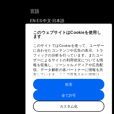
言語
EN
ES
中文
日本語
▪
▪
▪
このウェブサイトはCookieを使用し
ます
このサイトではCookieを使って、ユーザー
に合わせたコンテンツや広告の表示、トラ
フィックの分析を行っています。またユー
ザーによるサイトの利用状況についても情
報を収集し、ソーシャルメディアや広告配
信、データ解析の各パートナーに情報を共
有しています。ここで収集された情報は、
ユーザーが各パートナーに提供した他の情
報や各パートナーのサービスを使用した際
拒否
に収集された情報と組み合わされ、各パー
トナーによって使用されることがありま
全て許可
す。
カスタム化