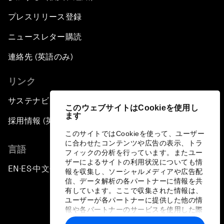
プレスリリース登録
ニュースレター購読
連絡先 (英語のみ)
リンク
サステナビリティへの取り組み
このウェブサイトはCookieを使用し
ます
採用情報 (英語のみ)
このサイトではCookieを使って、ユーザー
に合わせたコンテンツや広告の表示、トラ
言語
フィックの分析を行っています。またユー
ザーによるサイトの利用状況についても情
EN
ES
中文
日本語
▪
▪
▪
報を収集し、ソーシャルメディアや広告配
信、データ解析の各パートナーに情報を共
有しています。ここで収集された情報は、
ユーザーが各パートナーに提供した他の情
報や各パートナーのサービスを使用した際
に収集された情報と組み合わされ、各パー