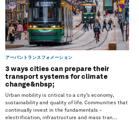
アーバントランスフォメーション
3 ways cities can prepare their
transport systems for climate
change&nbsp;
Urban mobility is critical to a city’s economy,
sustainability and quality of life. Communities that
continually invest in the fundamentals –
electrification, infrastructure and mass tran...