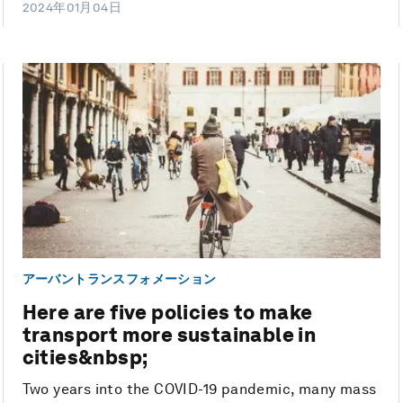
2024年01月04日
アーバントランスフォメーション
Here are five policies to make
transport more sustainable in
cities&nbsp;
Two years into the COVID-19 pandemic, many mass