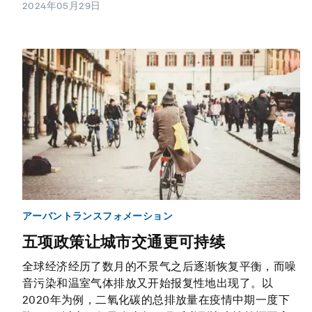
2024年05月29日
アーバントランスフォメーション
五项政策让城市交通更可持续
全球经济经历了数月的不景气之后逐渐恢复平衡，而噪
音污染和温室气体排放又开始报复性地出现了。以
2020年为例，二氧化碳的总排放量在疫情中期一度下