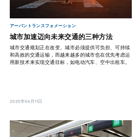
アーバントランスフォメーション
城市加速迈向未来交通的三种方法
城市交通规划正在改变。城市必须提供可负担、可持续
和高效的交通运输，而越来越多的城市也在优先考虑运
用新技术来实现交通目标，如电动汽车、空中出租车。
2025年04月11日