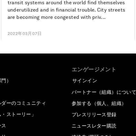
transit systems around the world find themselves
underutilized and in financial trouble. City streets
are becoming more congested with priv...
2022年03月07日
エンゲージメント
部門）
サインイン
パートナー（組織）につい
ルダーのコミュニティ
参加する（個人、組織）
ム・ストーリー」
プレスリリース登録
ース
ニュースレター購読