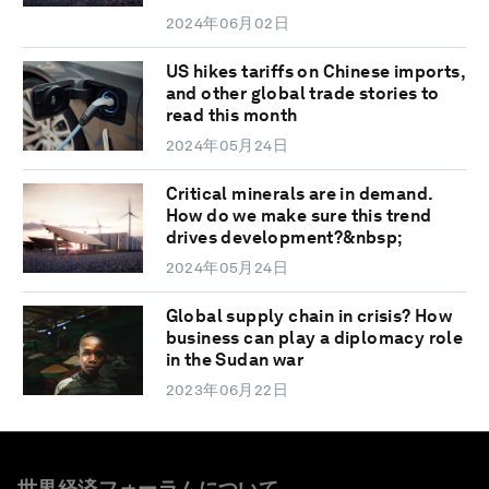
2024年06月02日
US hikes tariffs on Chinese imports,
and other global trade stories to
read this month
2024年05月24日
Critical minerals are in demand.
How do we make sure this trend
drives development?&nbsp;
2024年05月24日
Global supply chain in crisis? How
business can play a diplomacy role
in the Sudan war
2023年06月22日
世界経済フォーラムについて