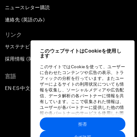
ニュースレター購読
連絡先 (英語のみ)
リンク
サステナビリティへの取り組み
このウェブサイトはCookieを使用し
ます
採用情報 (英語のみ)
このサイトではCookieを使って、ユーザー
に合わせたコンテンツや広告の表示、トラ
言語
フィックの分析を行っています。またユー
ザーによるサイトの利用状況についても情
EN
ES
中文
日本語
▪
▪
▪
報を収集し、ソーシャルメディアや広告配
信、データ解析の各パートナーに情報を共
有しています。ここで収集された情報は、
ユーザーが各パートナーに提供した他の情
報や各パートナーのサービスを使用した際
に収集された情報と組み合わされ、各パー
拒否
トナーによって使用されることがありま
プライバシーポリシーと利用規約
す。