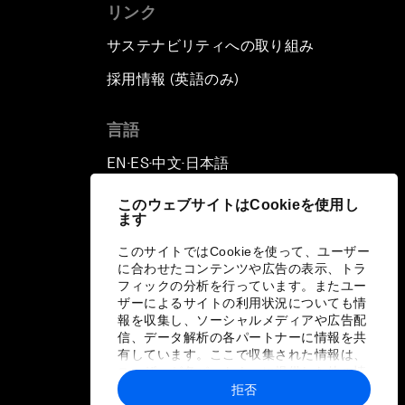
リンク
サステナビリティへの取り組み
採用情報 (英語のみ)
て
言語
EN
ES
中文
日本語
▪
▪
▪
このウェブサイトはCookieを使用し
ます
このサイトではCookieを使って、ユーザー
に合わせたコンテンツや広告の表示、トラ
フィックの分析を行っています。またユー
ザーによるサイトの利用状況についても情
報を収集し、ソーシャルメディアや広告配
信、データ解析の各パートナーに情報を共
有しています。ここで収集された情報は、
ユーザーが各パートナーに提供した他の情
報や各パートナーのサービスを使用した際
拒否