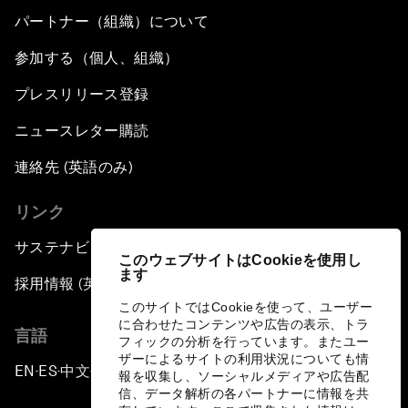
パートナー（組織）について
参加する（個人、組織）
プレスリリース登録
ニュースレター購読
連絡先 (英語のみ)
リンク
サステナビリティへの取り組み
このウェブサイトはCookieを使用し
ます
採用情報 (英語のみ)
このサイトではCookieを使って、ユーザー
に合わせたコンテンツや広告の表示、トラ
言語
フィックの分析を行っています。またユー
ザーによるサイトの利用状況についても情
EN
ES
中文
日本語
▪
▪
▪
報を収集し、ソーシャルメディアや広告配
信、データ解析の各パートナーに情報を共