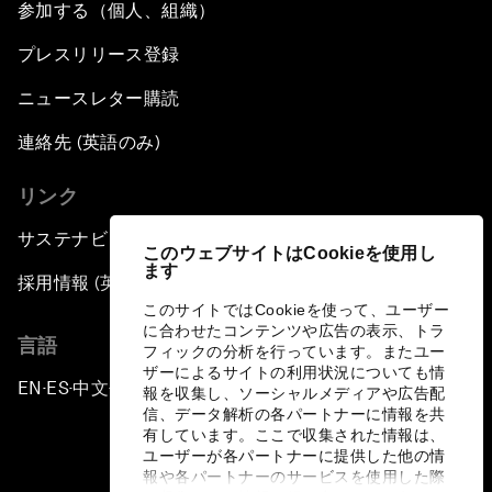
参加する（個人、組織）
プレスリリース登録
ニュースレター購読
連絡先 (英語のみ)
リンク
サステナビリティへの取り組み
このウェブサイトはCookieを使用し
ます
採用情報 (英語のみ)
このサイトではCookieを使って、ユーザー
に合わせたコンテンツや広告の表示、トラ
言語
フィックの分析を行っています。またユー
ザーによるサイトの利用状況についても情
EN
ES
中文
日本語
▪
▪
▪
報を収集し、ソーシャルメディアや広告配
信、データ解析の各パートナーに情報を共
有しています。ここで収集された情報は、
ユーザーが各パートナーに提供した他の情
報や各パートナーのサービスを使用した際