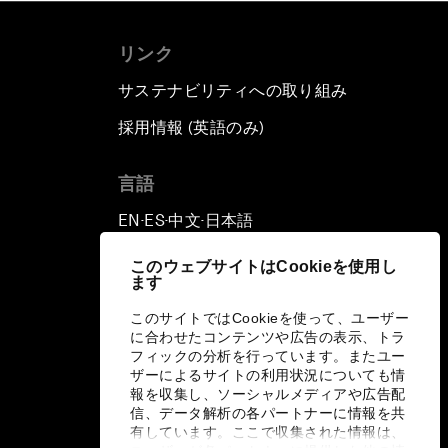
リンク
サステナビリティへの取り組み
採用情報 (英語のみ)
て
言語
EN
ES
中文
日本語
▪
▪
▪
このウェブサイトはCookieを使用し
ます
このサイトではCookieを使って、ユーザー
に合わせたコンテンツや広告の表示、トラ
フィックの分析を行っています。またユー
ザーによるサイトの利用状況についても情
報を収集し、ソーシャルメディアや広告配
信、データ解析の各パートナーに情報を共
有しています。ここで収集された情報は、