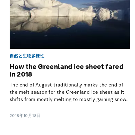
自然と生物多様性
How the Greenland ice sheet fared
in 2018
The end of August traditionally marks the end of
the melt season for the Greenland ice sheet as it
shifts from mostly melting to mostly gaining snow.
2018年10月18日