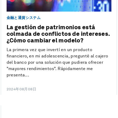
金融と通貨システム
La gestión de patrimonios está
colmada de conflictos de intereses.
¿Cómo cambiar el modelo?
La primera vez que invertí en un producto
financiero, en mi adolescencia, pregunté al cajero
del banco por una solución que pudiera ofrecer
"mayores rendimientos". Rápidamente me
presenta...
2024年08月08日