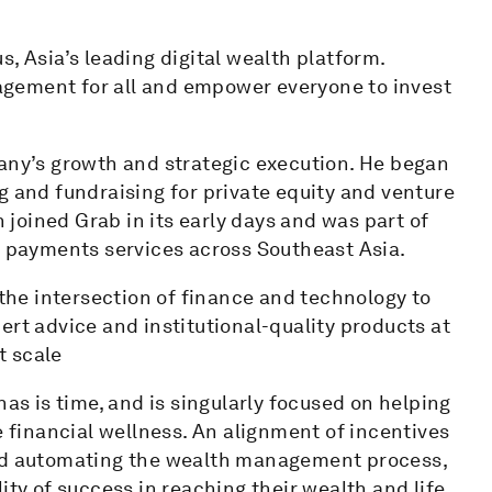
, Asia’s leading digital wealth platform.
gement for all and empower everyone to invest
pany’s growth and strategic execution. He began
g and fundraising for private equity and venture
n joined Grab in its early days and was part of
l payments services across Southeast Asia.
 the intersection of finance and technology to
ert advice and institutional-quality products at
t scale
has is time, and is singularly focused on helping
e financial wellness. An alignment of incentives
and automating the wealth management process,
ity of success in reaching their wealth and life