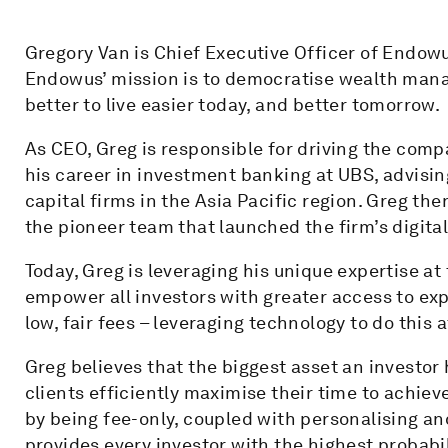
Gregory Van is Chief Executive Officer of Endowus
Endowus’ mission is to democratise wealth mana
better to live easier today, and better tomorrow.
As CEO, Greg is responsible for driving the com
his career in investment banking at UBS, advisin
capital firms in the Asia Pacific region. Greg the
the pioneer team that launched the firm’s digita
Today, Greg is leveraging his unique expertise at
empower all investors with greater access to exp
low, fair fees – leveraging technology to do this a
Greg believes that the biggest asset an investor 
clients efficiently maximise their time to achiev
by being fee-only, coupled with personalising 
provides every investor with the highest probabil