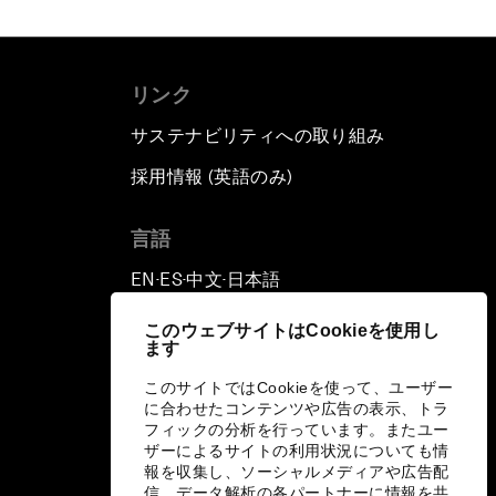
リンク
サステナビリティへの取り組み
採用情報 (英語のみ)
て
言語
EN
ES
中文
日本語
▪
▪
▪
このウェブサイトはCookieを使用し
ます
このサイトではCookieを使って、ユーザー
に合わせたコンテンツや広告の表示、トラ
フィックの分析を行っています。またユー
ザーによるサイトの利用状況についても情
報を収集し、ソーシャルメディアや広告配
信、データ解析の各パートナーに情報を共