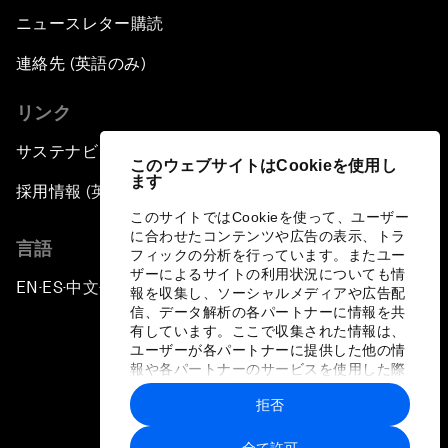
ニュースレター購読
連絡先 (英語のみ)
リンク
サステナビリティへの取り組み
このウェブサイトはCookieを使用し
ます
採用情報 (英語のみ)
このサイトではCookieを使って、ユーザー
に合わせたコンテンツや広告の表示、トラ
言語
フィックの分析を行っています。またユー
ザーによるサイトの利用状況についても情
EN
ES
中文
日本語
▪
▪
▪
報を収集し、ソーシャルメディアや広告配
信、データ解析の各パートナーに情報を共
有しています。ここで収集された情報は、
ユーザーが各パートナーに提供した他の情
報や各パートナーのサービスを使用した際
に収集された情報と組み合わされ、各パー
拒否
トナーによって使用されることがありま
プライバシーポリシーと利用規約
す。
全て許可