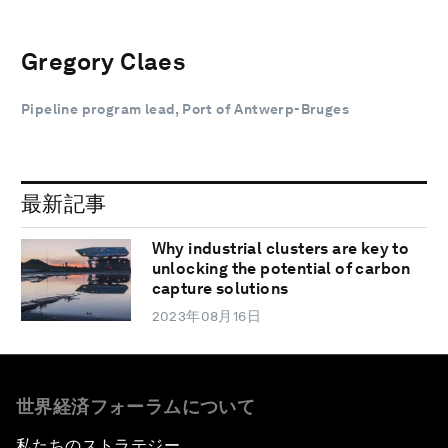
Gregory Claes
Pipeline program lead, Port of Antwerp-Bruges
最新記事
Why industrial clusters are key to
unlocking the potential of carbon
capture solutions
2023年08月16日
世界経済フォーラムについて
私たちのストラテジー