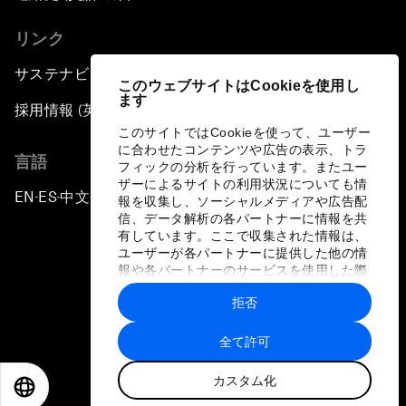
リンク
サステナビリティへの取り組み
このウェブサイトはCookieを使用し
ます
採用情報 (英語のみ)
このサイトではCookieを使って、ユーザー
に合わせたコンテンツや広告の表示、トラ
言語
フィックの分析を行っています。またユー
ザーによるサイトの利用状況についても情
EN
ES
中文
日本語
▪
▪
▪
報を収集し、ソーシャルメディアや広告配
信、データ解析の各パートナーに情報を共
有しています。ここで収集された情報は、
ユーザーが各パートナーに提供した他の情
報や各パートナーのサービスを使用した際
に収集された情報と組み合わされ、各パー
拒否
トナーによって使用されることがありま
プライバシーポリシーと利用規約
す。
全て許可
サイトマップ
カスタム化
©
2026
世界経済フォーラム
EN
ES
中文
日本語