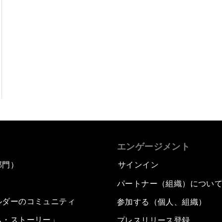
エンゲージメント
部門）
サインイン
パートナー（組織）につい
ルダーのコミュニティ
参加する（個人、組織）
ム・ストーリー」
プレスリリース登録