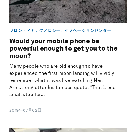
フロンティアテクノロジー、イノベーションセンター
Would your mobile phone be
powerful enough to get you to the
moon?
Many people who are old enough to have
experienced the first moon landing will vividly
remember what it was like watching Neil
Armstrong utter his famous quote: “That’s one
small step for...
2019年07月02日