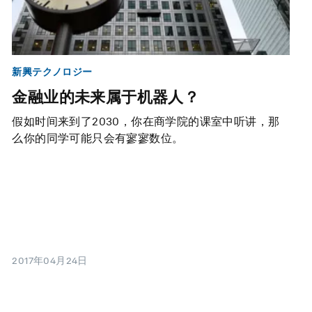
新興テクノロジー
金融业的未来属于机器人？
假如时间来到了2030，你在商学院的课室中听讲，那
么你的同学可能只会有寥寥数位。
2017年04月24日