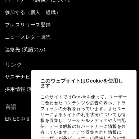
参加する（個人、組織）
プレスリリース登録
ニュースレター購読
連絡先 (英語のみ)
リンク
サステナビリティへの取り組み
このウェブサイトはCookieを使用し
ます
採用情報 (英語のみ)
このサイトではCookieを使って、ユーザー
に合わせたコンテンツや広告の表示、トラ
言語
フィックの分析を行っています。またユー
ザーによるサイトの利用状況についても情
EN
ES
中文
日本語
▪
▪
▪
報を収集し、ソーシャルメディアや広告配
信、データ解析の各パートナーに情報を共
有しています。ここで収集された情報は、
ユーザーが各パートナーに提供した他の情