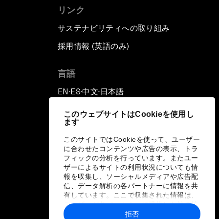
リンク
サステナビリティへの取り組み
採用情報 (英語のみ)
て
言語
EN
ES
中文
日本語
▪
▪
▪
このウェブサイトはCookieを使用し
ます
このサイトではCookieを使って、ユーザー
に合わせたコンテンツや広告の表示、トラ
フィックの分析を行っています。またユー
ザーによるサイトの利用状況についても情
報を収集し、ソーシャルメディアや広告配
信、データ解析の各パートナーに情報を共
有しています。ここで収集された情報は、
ユーザーが各パートナーに提供した他の情
報や各パートナーのサービスを使用した際
拒否