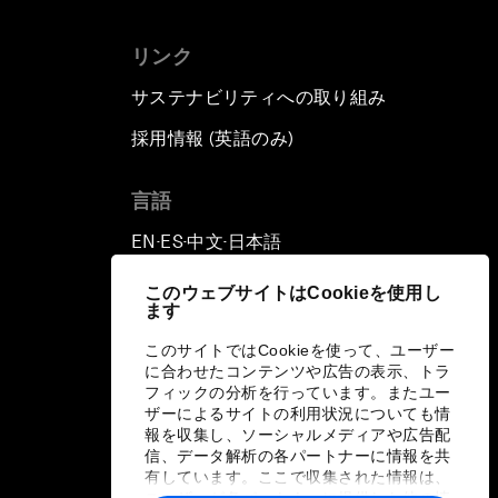
リンク
サステナビリティへの取り組み
採用情報 (英語のみ)
て
言語
EN
ES
中文
日本語
▪
▪
▪
このウェブサイトはCookieを使用し
ます
このサイトではCookieを使って、ユーザー
に合わせたコンテンツや広告の表示、トラ
フィックの分析を行っています。またユー
ザーによるサイトの利用状況についても情
報を収集し、ソーシャルメディアや広告配
信、データ解析の各パートナーに情報を共
有しています。ここで収集された情報は、