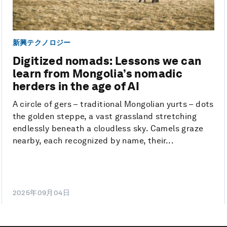
新興テクノロジー
Digitized nomads: Lessons we can
learn from Mongolia’s nomadic
herders in the age of AI
A circle of gers – traditional Mongolian yurts – dots
the golden steppe, a vast grassland stretching
endlessly beneath a cloudless sky. Camels graze
nearby, each recognized by name, their...
2025年09月04日