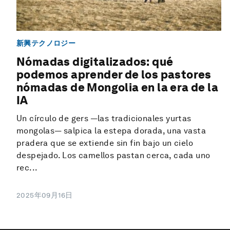
新興テクノロジー
Nómadas digitalizados: qué
podemos aprender de los pastores
nómadas de Mongolia en la era de la
IA
Un círculo de gers —las tradicionales yurtas
mongolas— salpica la estepa dorada, una vasta
pradera que se extiende sin fin bajo un cielo
despejado. Los camellos pastan cerca, cada uno
rec...
2025年09月16日