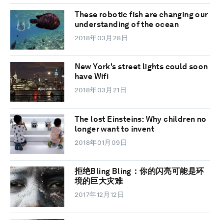
These robotic fish are changing our
understanding of the ocean
2018年03月28日
New York's street lights could soon
have Wifi
2018年03月21日
The lost Einsteins: Why children no
longer want to invent
2018年01月09日
拒绝Bling Bling：你的闪亮可能是环
境的巨大灾难
2017年12月12日