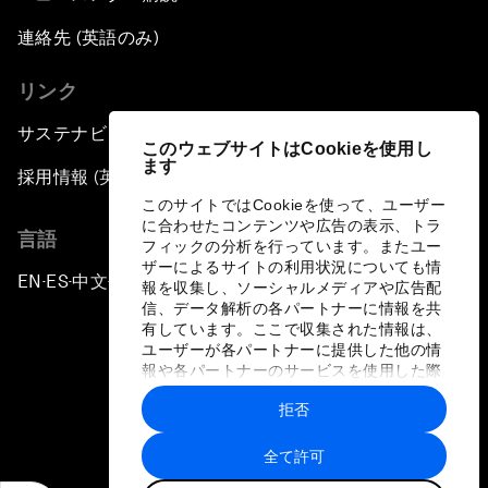
連絡先 (英語のみ)
リンク
サステナビリティへの取り組み
このウェブサイトはCookieを使用し
ます
採用情報 (英語のみ)
このサイトではCookieを使って、ユーザー
に合わせたコンテンツや広告の表示、トラ
言語
フィックの分析を行っています。またユー
ザーによるサイトの利用状況についても情
EN
ES
中文
日本語
▪
▪
▪
報を収集し、ソーシャルメディアや広告配
信、データ解析の各パートナーに情報を共
有しています。ここで収集された情報は、
ユーザーが各パートナーに提供した他の情
報や各パートナーのサービスを使用した際
に収集された情報と組み合わされ、各パー
拒否
トナーによって使用されることがありま
プライバシーポリシーと利用規約
す。
全て許可
サイトマップ