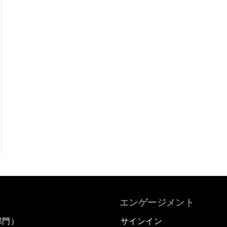
エンゲージメント
部門）
サインイン