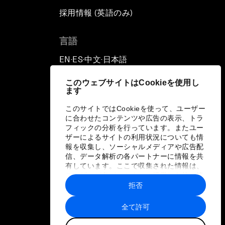
採用情報 (英語のみ)
て
言語
EN
ES
中文
日本語
▪
▪
▪
このウェブサイトはCookieを使用し
ます
このサイトではCookieを使って、ユーザー
に合わせたコンテンツや広告の表示、トラ
フィックの分析を行っています。またユー
ザーによるサイトの利用状況についても情
報を収集し、ソーシャルメディアや広告配
信、データ解析の各パートナーに情報を共
有しています。ここで収集された情報は、
ユーザーが各パートナーに提供した他の情
報や各パートナーのサービスを使用した際
拒否
に収集された情報と組み合わされ、各パー
トナーによって使用されることがありま
全て許可
す。