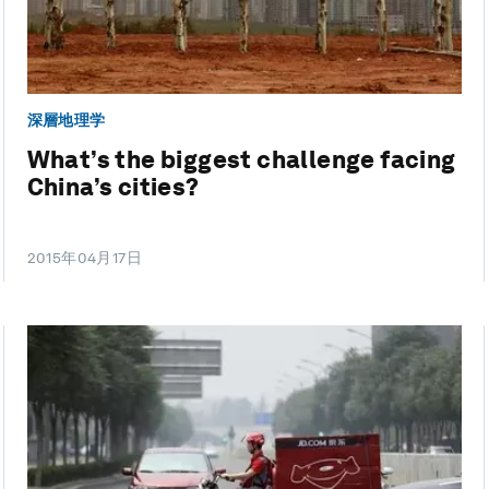
深層地理学
What’s the biggest challenge facing
China’s cities?
2015年04月17日