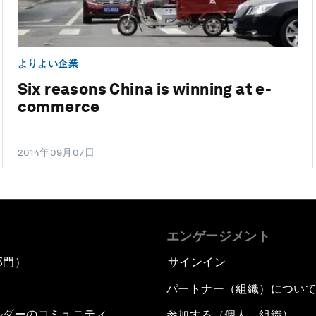
よりよい企業
Six reasons China is winning at e-
commerce
2014年09月07日
エンゲージメント
部門）
サインイン
パートナー（組織）につい
ルダーのコミュニティ
参加する（個人、組織）