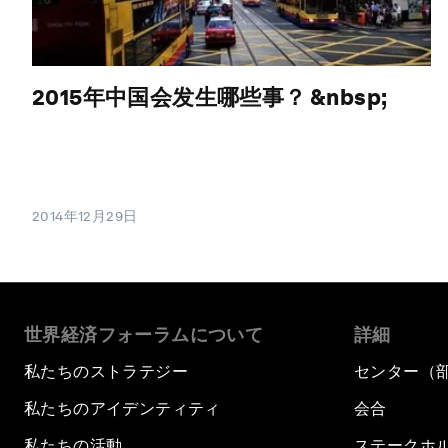
2015年中国会发生哪些事？ &nbsp;
2014年12月29日
世界経済フォーラムについて
詳細
私たちのストラテジー
センター（
私たちのアイデンティティ
会合
私たちの活動
ステークホ