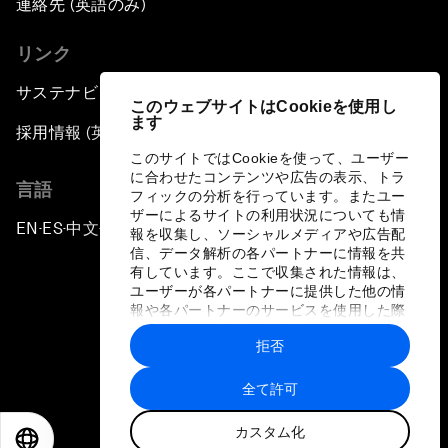
連絡先 (英語のみ)
リンク
サステナビリティへの取り組み
このウェブサイトはCookieを使用し
ます
採用情報 (英語のみ)
このサイトではCookieを使って、ユーザー
に合わせたコンテンツや広告の表示、トラ
言語
フィックの分析を行っています。またユー
ザーによるサイトの利用状況についても情
EN
ES
中文
日本語
▪
▪
▪
報を収集し、ソーシャルメディアや広告配
信、データ解析の各パートナーに情報を共
有しています。ここで収集された情報は、
ユーザーが各パートナーに提供した他の情
報や各パートナーのサービスを使用した際
に収集された情報と組み合わされ、各パー
拒否
トナーによって使用されることがありま
プライバシーポリシーと利用規約
す。
全て許可
サイトマップ
カスタム化
©
2026
世界経済フォーラム
EN
ES
中文
日本語