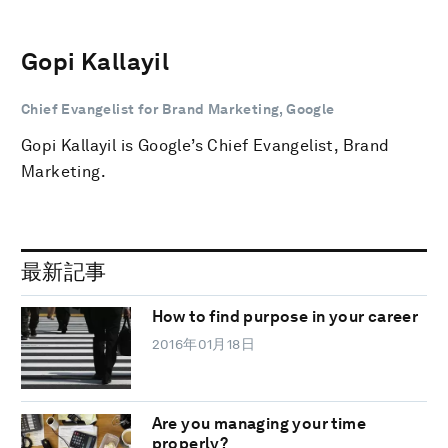
Gopi Kallayil
Chief Evangelist for Brand Marketing, Google
Gopi Kallayil is Google’s Chief Evangelist, Brand
Marketing.
最新記事
How to find purpose in your career
2016年01月18日
Are you managing your time
properly?