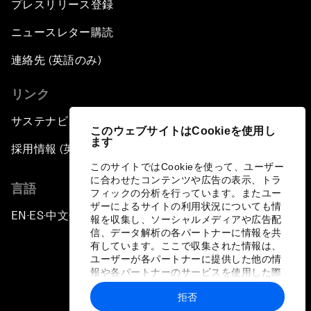
プレスリリース登録
ニュースレター購読
連絡先 (英語のみ)
リンク
サステナビリティへの取り組み
このウェブサイトはCookieを使用し
ます
採用情報 (英語のみ)
このサイトではCookieを使って、ユーザー
に合わせたコンテンツや広告の表示、トラ
言語
フィックの分析を行っています。またユー
ザーによるサイトの利用状況についても情
EN
ES
中文
日本語
▪
▪
▪
報を収集し、ソーシャルメディアや広告配
信、データ解析の各パートナーに情報を共
有しています。ここで収集された情報は、
ユーザーが各パートナーに提供した他の情
報や各パートナーのサービスを使用した際
に収集された情報と組み合わされ、各パー
拒否
トナーによって使用されることがありま
プライバシーポリシーと利用規約