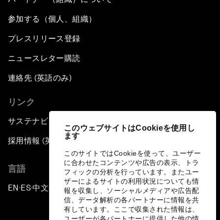
参加する（個人、組織）
プレスリリース登録
ニュースレター購読
連絡先 (英語のみ)
リンク
サステナビリティへの取り組み
このウェブサイトはCookieを使用し
ます
採用情報 (英語のみ)
このサイトではCookieを使って、ユーザー
に合わせたコンテンツや広告の表示、トラ
言語
フィックの分析を行っています。またユー
ザーによるサイトの利用状況についても情
EN
ES
中文
日本語
▪
▪
▪
報を収集し、ソーシャルメディアや広告配
信、データ解析の各パートナーに情報を共
有しています。ここで収集された情報は、
ユーザーが各パートナーに提供した他の情