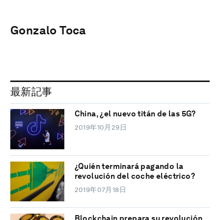
Gonzalo Toca
最新記事
China, ¿el nuevo titán de las 5G?
2019年10月29日
¿Quién terminará pagando la
revolución del coche eléctrico?
2019年07月18日
Blockchain prepara su revolución