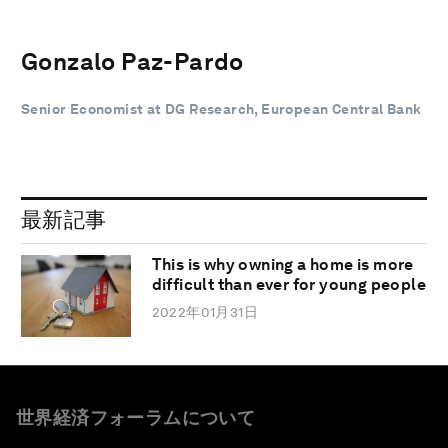
Gonzalo Paz-Pardo
Senior Economist at DG Research, European Central Bank
最新記事
This is why owning a home is more
difficult than ever for young people
2022年01月31日
世界経済フォーラムについて