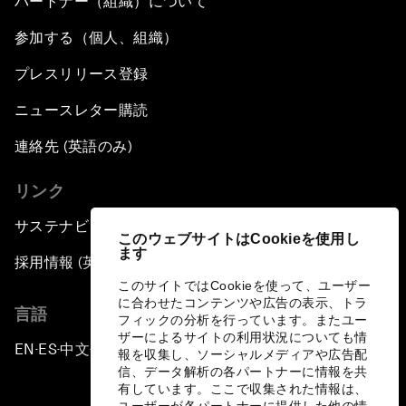
パートナー（組織）について
参加する（個人、組織）
プレスリリース登録
ニュースレター購読
連絡先 (英語のみ)
リンク
サステナビリティへの取り組み
このウェブサイトはCookieを使用し
ます
採用情報 (英語のみ)
このサイトではCookieを使って、ユーザー
に合わせたコンテンツや広告の表示、トラ
言語
フィックの分析を行っています。またユー
ザーによるサイトの利用状況についても情
EN
ES
中文
日本語
▪
▪
▪
報を収集し、ソーシャルメディアや広告配
信、データ解析の各パートナーに情報を共
有しています。ここで収集された情報は、