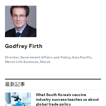
Godfrey Firth
Director, Government Affairs and Policy, Asia Pacific,
Merck Life Sciences, Merck
最新記事
What South Korea’s vaccine
industry success teaches us about
global trade policy