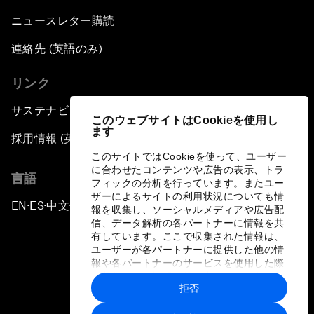
ニュースレター購読
連絡先 (英語のみ)
リンク
サステナビリティへの取り組み
このウェブサイトはCookieを使用し
ます
採用情報 (英語のみ)
このサイトではCookieを使って、ユーザー
に合わせたコンテンツや広告の表示、トラ
言語
フィックの分析を行っています。またユー
ザーによるサイトの利用状況についても情
EN
ES
中文
日本語
▪
▪
▪
報を収集し、ソーシャルメディアや広告配
信、データ解析の各パートナーに情報を共
有しています。ここで収集された情報は、
ユーザーが各パートナーに提供した他の情
報や各パートナーのサービスを使用した際
に収集された情報と組み合わされ、各パー
拒否
トナーによって使用されることがありま
プライバシーポリシーと利用規約
す。