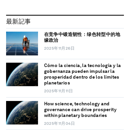
最新記事
在竞争中锻造韧性：绿色转型中的地
缘政治
2025年11月26日
Cómo la ciencia, la tecnología y la
gobernanza pueden impulsar la
prosperidad dentro de los límites
planetarios
2025年11月11日
How science, technology and
governance can drive prosperity
within planetary boundaries
2025年11月04日