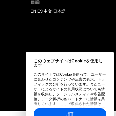
言語
EN
ES
中文
日本語
▪
▪
▪
このウェブサイトはCookieを使用し
ます
このサイトではCookieを使って、ユーザー
に合わせたコンテンツや広告の表示、トラ
フィックの分析を行っています。またユー
ザーによるサイトの利用状況についても情
報を収集し、ソーシャルメディアや広告配
信、データ解析の各パートナーに情報を共
有しています。ここで収集された情報は、
ユーザーが各パートナーに提供した他の情
報や各パートナーのサービスを使用した際
拒否