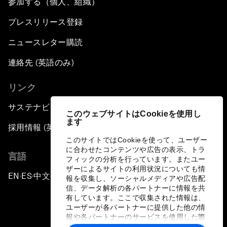
参加する（個人、組織）
プレスリリース登録
ニュースレター購読
連絡先 (英語のみ)
リンク
サステナビリティへの取り組み
このウェブサイトはCookieを使用し
ます
採用情報 (英語のみ)
このサイトではCookieを使って、ユーザー
に合わせたコンテンツや広告の表示、トラ
言語
フィックの分析を行っています。またユー
ザーによるサイトの利用状況についても情
EN
ES
中文
日本語
▪
▪
▪
報を収集し、ソーシャルメディアや広告配
信、データ解析の各パートナーに情報を共
有しています。ここで収集された情報は、
ユーザーが各パートナーに提供した他の情
報や各パートナーのサービスを使用した際
に収集された情報と組み合わされ、各パー