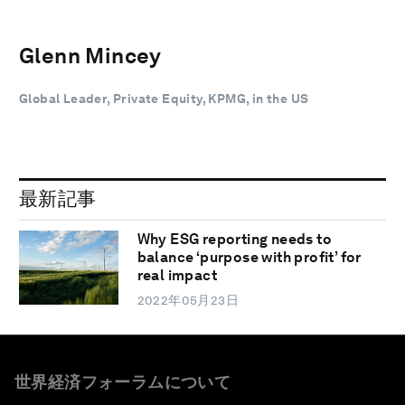
Glenn Mincey
Global Leader, Private Equity, KPMG, in the US
最新記事
Why ESG reporting needs to
balance ‘purpose with profit’ for
real impact
2022年05月23日
世界経済フォーラムについて