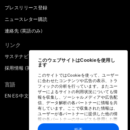
プレスリリース登録
ニュースレター購読
連絡先 (英語のみ)
リンク
サステナビリティへの取り組み
このウェブサイトはCookieを使用し
ます
採用情報 (英語のみ)
このサイトではCookieを使って、ユーザー
に合わせたコンテンツや広告の表示、トラ
言語
フィックの分析を行っています。またユー
ザーによるサイトの利用状況についても情
EN
ES
中文
日本語
▪
▪
▪
報を収集し、ソーシャルメディアや広告配
信、データ解析の各パートナーに情報を共
有しています。ここで収集された情報は、
ユーザーが各パートナーに提供した他の情
報や各パートナーのサービスを使用した際
に収集された情報と組み合わされ、各パー
拒否