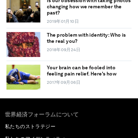
Is our obsession with taking photos
changing how we remember the
past?
2019年01月10日
The problem with identity: Who is
the real you?
2018年09月24日
Your brain can be fooled into
feeling pain relief. Here's how
2017年09月06日
世界経済フォーラムについて
私たちのストラテジー