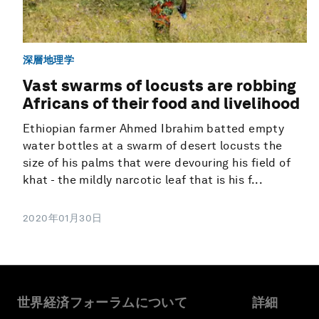
深層地理学
Vast swarms of locusts are robbing
Africans of their food and livelihood
Ethiopian farmer Ahmed Ibrahim batted empty
water bottles at a swarm of desert locusts the
size of his palms that were devouring his field of
khat - the mildly narcotic leaf that is his f...
2020年01月30日
世界経済フォーラムについて
詳細