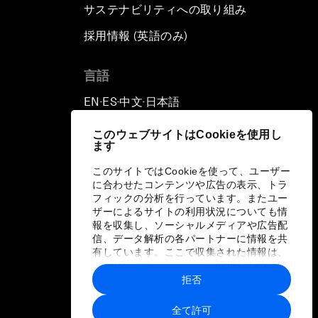
サステナビリティへの取り組み
採用情報 (英語のみ)
て
言語
EN
ES
中文
日本語
▪
▪
▪
このウェブサイトはCookieを使用し
ます
このサイトではCookieを使って、ユーザー
に合わせたコンテンツや広告の表示、トラ
フィックの分析を行っています。またユー
ザーによるサイトの利用状況についても情
報を収集し、ソーシャルメディアや広告配
信、データ解析の各パートナーに情報を共
有しています。ここで収集された情報は、
ユーザーが各パートナーに提供した他の情
報や各パートナーのサービスを使用した際
拒否
に収集された情報と組み合わされ、各パー
トナーによって使用されることがありま
全て許可