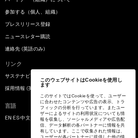
参加する（個人、組織）
プレスリリース登録
ニュースレター購読
連絡先 (英語のみ)
リンク
サステナビリティへの取り組み
このウェブサイトはCookieを使用し
ます
採用情報 (英語のみ)
このサイトではCookieを使って、ユーザー
に合わせたコンテンツや広告の表示、トラ
言語
フィックの分析を行っています。またユー
ザーによるサイトの利用状況についても情
EN
ES
中文
日本語
▪
▪
▪
報を収集し、ソーシャルメディアや広告配
信、データ解析の各パートナーに情報を共
有しています。ここで収集された情報は、
ユーザーが各パートナーに提供した他の情