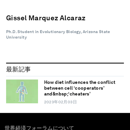
Gissel Marquez Alcaraz
Ph.D. Student in Evolutionary Biology, Arizona State
University
最新記事
How diet influences the conflict
between cell ‘cooperators’
and&nbsp;‘cheaters’
2023年02月03日
世界経済フォーラムについて