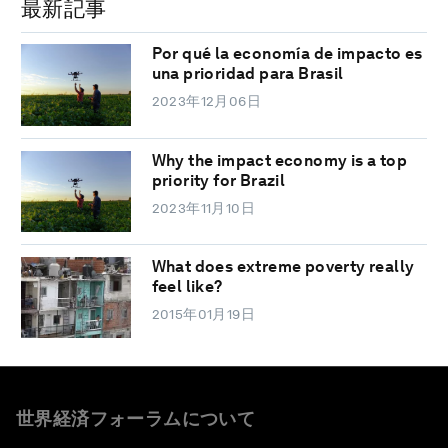
最新記事
Por qué la economía de impacto es
una prioridad para Brasil
2023年12月06日
Why the impact economy is a top
priority for Brazil
2023年11月10日
What does extreme poverty really
feel like?
2015年01月19日
世界経済フォーラムについて