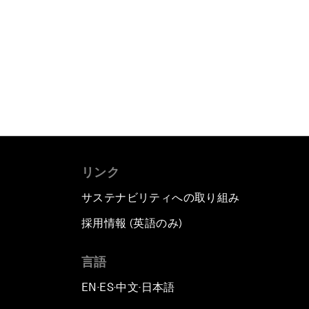
リンク
サステナビリティへの取り組み
採用情報 (英語のみ)
て
言語
EN
ES
中文
日本語
▪
▪
▪