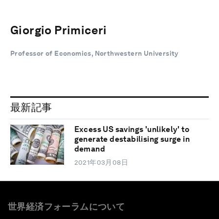
Giorgio Primiceri
Professor of Economics, Northwestern University
最新記事
Excess US savings 'unlikely' to
generate destabilising surge in
demand
2021年03月08日
世界経済フォーラムについて