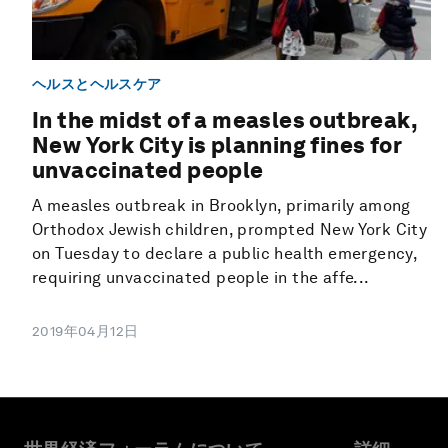
ヘルスとヘルスケア
In the midst of a measles outbreak,
New York City is planning fines for
unvaccinated people
A measles outbreak in Brooklyn, primarily among
Orthodox Jewish children, prompted New York City
on Tuesday to declare a public health emergency,
requiring unvaccinated people in the affe...
2019年04月12日