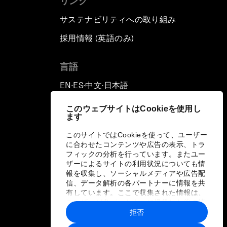
リンク
サステナビリティへの取り組み
採用情報 (英語のみ)
て
言語
EN
ES
中文
日本語
▪
▪
▪
このウェブサイトはCookieを使用し
ます
このサイトではCookieを使って、ユーザー
に合わせたコンテンツや広告の表示、トラ
フィックの分析を行っています。またユー
ザーによるサイトの利用状況についても情
報を収集し、ソーシャルメディアや広告配
信、データ解析の各パートナーに情報を共
有しています。ここで収集された情報は、
ユーザーが各パートナーに提供した他の情
報や各パートナーのサービスを使用した際
拒否
に収集された情報と組み合わされ、各パー