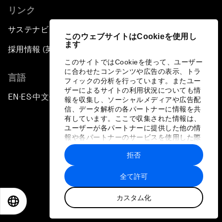
リンク
サステナビリティへの取り組み
このウェブサイトはCookieを使用し
ます
採用情報 (英語のみ)
このサイトではCookieを使って、ユーザー
に合わせたコンテンツや広告の表示、トラ
言語
フィックの分析を行っています。またユー
ザーによるサイトの利用状況についても情
EN
ES
中文
日本語
▪
▪
▪
報を収集し、ソーシャルメディアや広告配
信、データ解析の各パートナーに情報を共
有しています。ここで収集された情報は、
ユーザーが各パートナーに提供した他の情
報や各パートナーのサービスを使用した際
に収集された情報と組み合わされ、各パー
拒否
トナーによって使用されることがありま
プライバシーポリシーと利用規約
す。
全て許可
サイトマップ
カスタム化
©
2026
世界経済フォーラム
EN
ES
中文
日本語