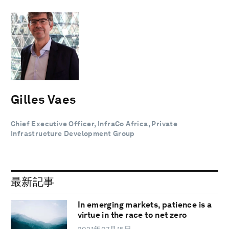
Gilles Vaes
Chief Executive Officer, InfraCo Africa, Private
Infrastructure Development Group
最新記事
In emerging markets, patience is a
virtue in the race to net zero