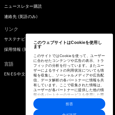
ニュースレター購読
連絡先 (英語のみ)
リンク
サステナビリティへの取り組み
このウェブサイトはCookieを使用し
ます
採用情報 (英語のみ)
このサイトではCookieを使って、ユーザー
に合わせたコンテンツや広告の表示、トラ
言語
フィックの分析を行っています。またユー
ザーによるサイトの利用状況についても情
EN
ES
中文
日本語
▪
▪
▪
報を収集し、ソーシャルメディアや広告配
信、データ解析の各パートナーに情報を共
有しています。ここで収集された情報は、
ユーザーが各パートナーに提供した他の情
報や各パートナーのサービスを使用した際
に収集された情報と組み合わされ、各パー
拒否
トナーによって使用されることがありま
プライバシーポリシーと利用規約
す。
全て許可