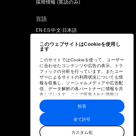
採用情報 (英語のみ)
て
言語
EN
ES
中文
日本語
▪
▪
▪
このウェブサイトはCookieを使用し
ます
このサイトではCookieを使って、ユーザー
に合わせたコンテンツや広告の表示、トラ
フィックの分析を行っています。またユー
ザーによるサイトの利用状況についても情
報を収集し、ソーシャルメディアや広告配
信、データ解析の各パートナーに情報を共
有しています。ここで収集された情報は、
ユーザーが各パートナーに提供した他の情
報や各パートナーのサービスを使用した際
拒否
に収集された情報と組み合わされ、各パー
トナーによって使用されることがありま
全て許可
す。
カスタム化