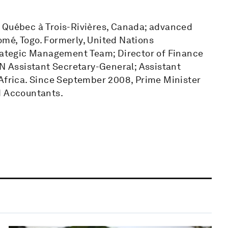
 Québec à Trois-Rivières, Canada; advanced
mé, Togo. Formerly, United Nations
ategic Management Team; Director of Finance
UN Assistant Secretary-General; Assistant
 Africa. Since September 2008, Prime Minister
d Accountants.