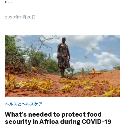
c...
2020年11月20日
ヘルスとヘルスケア
What’s needed to protect food
security in Africa during COVID-19