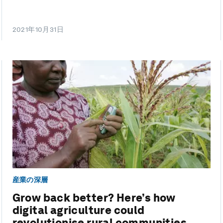
2021年10月31日
産業の深層
Grow back better? Here’s how
digital agriculture could
revolutionise rural communities