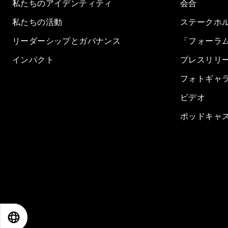
私たちのアイデンティティ
会合
私たちの活動
ステークホ
リーダーシップとガバナンス
「フォーラ
インパクト
プレスリリ
フォトギャ
ビデオ
ポッドキャ
EN
ES
中文
日本語