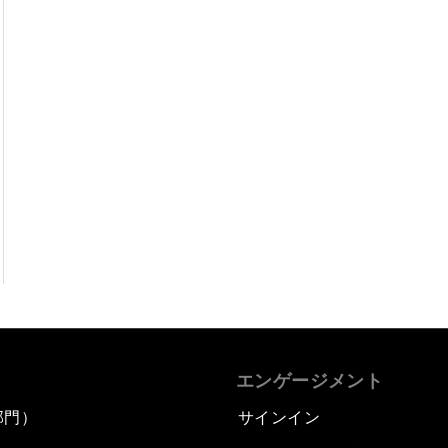
エンゲージメント
部門）
サインイン