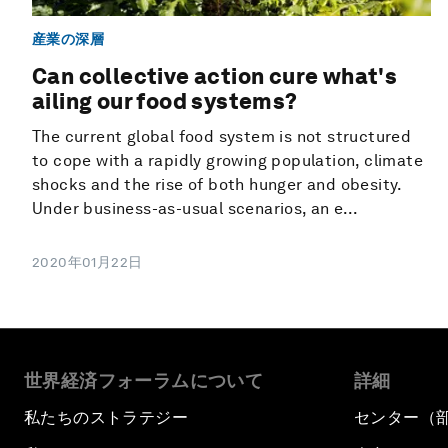
産業の深層
Can collective action cure what's
ailing our food systems?
The current global food system is not structured
to cope with a rapidly growing population, climate
shocks and the rise of both hunger and obesity.
Under business-as-usual scenarios, an e...
2020年01月22日
世界経済フォーラムについて
詳細
私たちのストラテジー
センター（