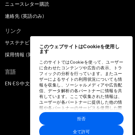
ニュースレター購読
連絡先 (英語のみ)
リンク
サステナビリティへの取り組み
このウェブサイトはCookieを使用し
ます
採用情報 (英語のみ)
このサイトではCookieを使って、ユーザー
に合わせたコンテンツや広告の表示、トラ
言語
フィックの分析を行っています。またユー
ザーによるサイトの利用状況についても情
EN
ES
中文
日本語
▪
▪
▪
報を収集し、ソーシャルメディアや広告配
信、データ解析の各パートナーに情報を共
有しています。ここで収集された情報は、
ユーザーが各パートナーに提供した他の情
報や各パートナーのサービスを使用した際
に収集された情報と組み合わされ、各パー
拒否
トナーによって使用されることがありま
プライバシーポリシーと利用規約
す。
全て許可