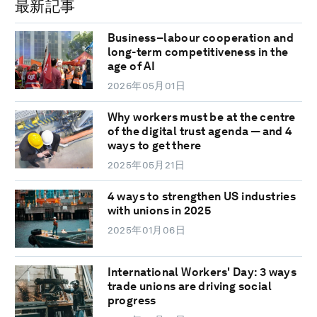
最新記事
Business–labour cooperation and
long-term competitiveness in the
age of AI
2026年05月01日
Why workers must be at the centre
of the digital trust agenda — and 4
ways to get there
2025年05月21日
4 ways to strengthen US industries
with unions in 2025
2025年01月06日
International Workers' Day: 3 ways
trade unions are driving social
progress