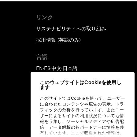
リンク
サステナビリティへの取り組み
採用情報 (英語のみ)
て
言語
EN
ES
中文
日本語
▪
▪
▪
このウェブサイトはCookieを使用し
ます
このサイトではCookieを使って、ユーザー
に合わせたコンテンツや広告の表示、トラ
フィックの分析を行っています。またユー
ザーによるサイトの利用状況についても情
報を収集し、ソーシャルメディアや広告配
信、データ解析の各パートナーに情報を共
有しています。ここで収集された情報は、