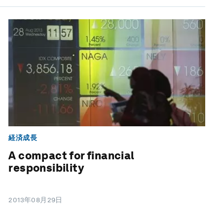
経済成長
A compact for financial
responsibility
2013年08月29日