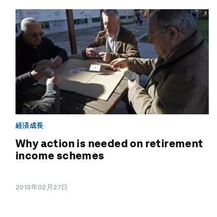
経済成長
Why action is needed on retirement
income schemes
2013年02月27日