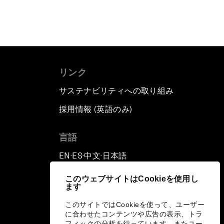
リンク
サステナビリティへの取り組み
採用情報 (英語のみ)
て
言語
EN
ES
中文
日本語
▪
▪
▪
このウェブサイトはCookieを使用し
ます
このサイトではCookieを使って、ユーザー
に合わせたコンテンツや広告の表示、トラ
フィックの分析を行っています。またユー